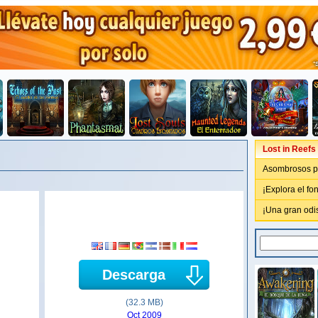
Lost in Reefs
Asombrosos p
¡Explora el fo
¡Una gran odi
Descarga
(32.3 MB)
Oct 2009