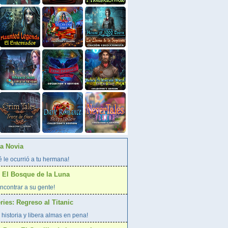
La Novia
 le ocurrió a tu hermana!
 El Bosque de la Luna
ncontrar a su gente!
ies: Regreso al Titanic
 historia y libera almas en pena!