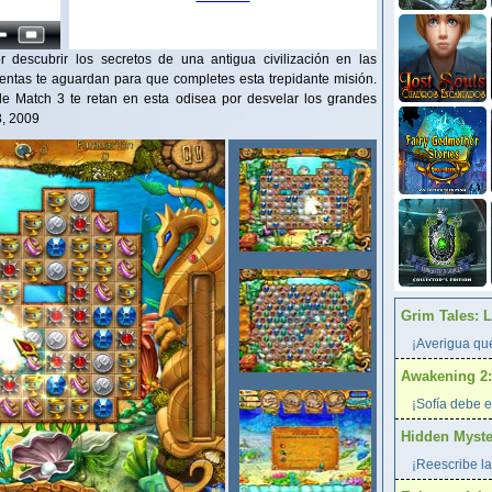
 descubrir los secretos de una antigua civilización en las
ntas te aguardan para que completes esta trepidante misión.
de Match 3 te retan en esta odisea por desvelar los grandes
3, 2009
Grim Tales: 
¡Averigua qué
Awakening 2:
¡Sofía debe e
Hidden Myster
¡Reescribe la