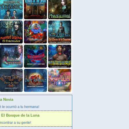
La Novia
 le ocurrió a tu hermana!
 El Bosque de la Luna
ncontrar a su gente!