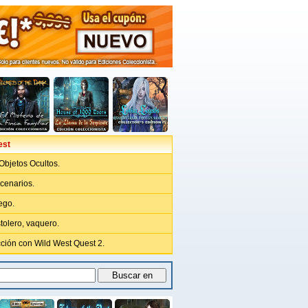
est
Objetos Ocultos.
cenarios.
uego.
tolero, vaquero.
cción con Wild West Quest 2.