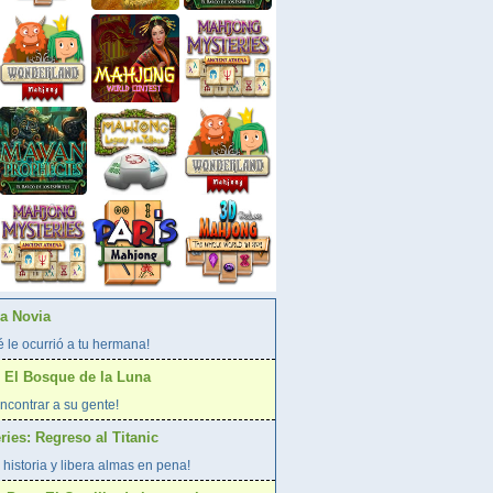
La Novia
 le ocurrió a tu hermana!
 El Bosque de la Luna
ncontrar a su gente!
ies: Regreso al Titanic
 historia y libera almas en pena!