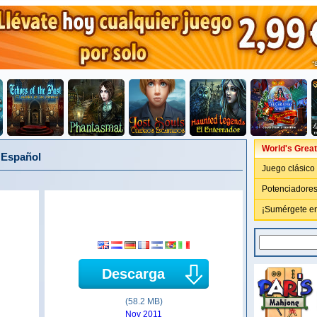
World's Grea
 Español
Juego clásico
Potenciadores
¡Sumérgete e
Descarga
(58.2 MB)
Nov 2011