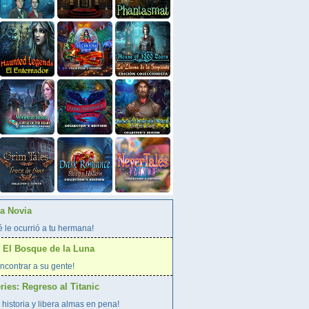
La Novia
 le ocurrió a tu hermana!
 El Bosque de la Luna
ncontrar a su gente!
ies: Regreso al Titanic
 historia y libera almas en pena!