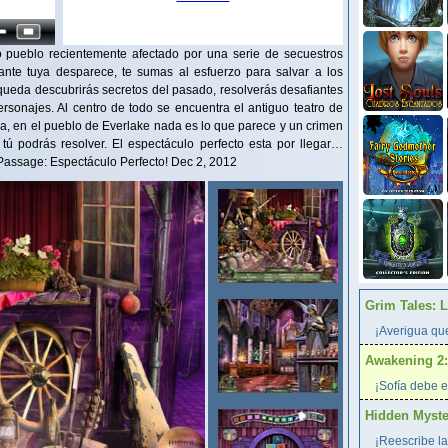
pueblo recientemente afectado por una serie de secuestros
iante tuya desparece, te sumas al esfuerzo para salvar a los
squeda descubrirás secretos del pasado, resolverás desafiantes
rsonajes. Al centro de todo se encuentra el antiguo teatro de
a, en el pueblo de Everlake nada es lo que parece y un crimen
tú podrás resolver. El espectáculo perfecto esta por llegar…
 Passage: Espectáculo Perfecto! Dec 2, 2012
Grim Tales: 
¡Averigua qué
Awakening 2:
¡Sofía debe e
Hidden Myster
¡Reescribe la