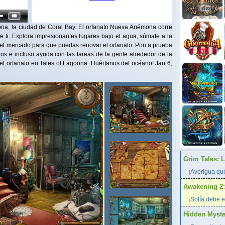
a, la ciudad de Coral Bay. El orfanato Nueva Anémona corre
e ti. Explora impresionantes lugares bajo el agua, súmate a la
 el mercado para que puedas renovar el orfanato. Pon a prueba
gos e incluso ayuda con las tareas de la gente alrededor de la
r el orfanato en Tales of Lagoona: Huérfanos del océano! Jan 6,
Grim Tales: 
¡Averigua qué
Awakening 2:
¡Sofía debe e
Hidden Myster