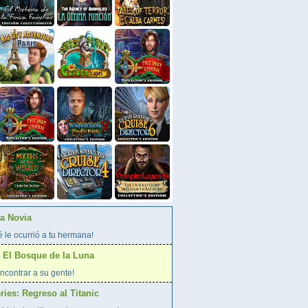
La Novia
 le ocurrió a tu hermana!
 El Bosque de la Luna
ncontrar a su gente!
ies: Regreso al Titanic