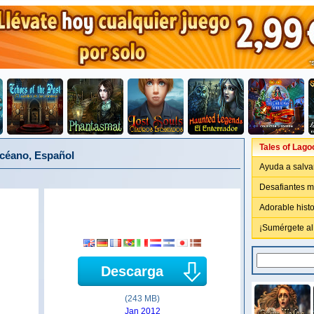
Tales of Lago
océano, Español
Ayuda a salvar
Desafiantes m
Adorable histo
¡Sumérgete a
Descarga
(243 MB)
Jan 2012