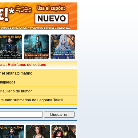
ona: Huérfanos del océano
 el orfanato marino
inijuegos
ria, lleno de humor
l mundo submarino de Lagoona Tales!