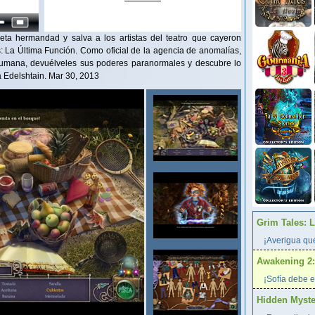
eta hermandad y salva a los artistas del teatro que cayeron
: La Última Función. Como oficial de la agencia de anomalías,
 humana, devuélveles sus poderes paranormales y descubre lo
ia Edelshtain. Mar 30, 2013
Grim Tales: 
¡Averigua qué
Awakening 2:
¡Sofía debe e
Hidden Myster