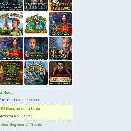
La Novia
 le ocurrió a tu hermana!
 El Bosque de la Luna
ncontrar a su gente!
ies: Regreso al Titanic